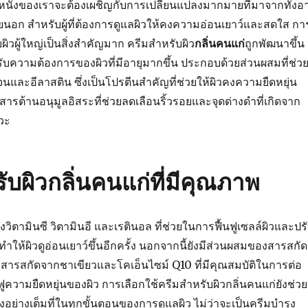
ิวหนังของเราจะต้องเผชิญกับการเปลี่ยนแปลงมากมายที่มาจากทั้งอา
นอก สำหรับผู้ที่ต้องการดูแลผิวให้คงความอ่อนเยาว์และสดใส กา
ผิวผู้ใหญ่เป็นสิ่งสำคัญมาก ครีมสำหรับผิว
กลิ่นคนแก่
ถูกพัฒนาขึ้น
ับความต้องการของผิวที่มีอายุมากขึ้น ประกอบด้วยส่วนผสมที่ช่ว
นและอีลาสติน ซึ่งเป็นโปรตีนสำคัญที่ช่วยให้ผิวคงความยืดหยุ่น
ารต้านอนุมูลอิสระที่ช่วยลดเลือนริ้วรอยและจุดด่างดำที่เกิดจาก
วะ
ับผิวกลิ่นคนแก่ที่มีคุณภาพ
ิตามินซี วิตามินอี และเรตินอล ที่ช่วยในการฟื้นฟูเซลล์ผิวและปร
ทำให้ผิวดูอ่อนเยาว์ขึ้นอีกครั้ง นอกจากนี้ยังมีส่วนผสมของสารสกัด
สารสกัดจากชาเขียวและโคเอ็นไซม์ Q10 ที่มีคุณสมบัติในการต่อ
ฟูความยืดหยุ่นของผิว การเลือกใช้ครีมสำหรับผิวกลิ่นคนแก่ยังช่วย
ุงอย่างเต็มที่ในทุกขั้นตอนของการดูแลผิว ไม่ว่าจะเป็นครีมบำรุง