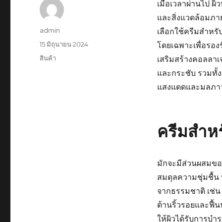
เมื่อเวลาผ่านไป ผ
และสิ่งแวดล้อมภาย
ผู้
admin
เลือกใช้ครีมสำหรับ
เขียน
เขียน
15 มิถุนายน 2024
โดยเฉพาะเพื่อรองร
เมื่อ
หมวด
สินค้า
เสริมสร้างคอลลาเจ
หมู่
และกระชับ รวมทั้งส
แสงแดดและมลภา
ครีมสำหร
มักจะมีส่วนผสมของว
สมดุลความชุ่มชื้น 
จากธรรมชาติ เช่น 
ต้านริ้วรอยและฟื้น
ให้ผิวได้รับการบำร