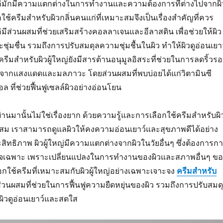
ก่มักมีความแตกต่างในการทำงานและความต้องการที่ต่างไปจากผิ
กใช้ครีมสำหรับผิวกลิ่นคนแก่ที่เหมาะสมจึงเป็นเรื่องสำคัญที่ควร
่มีส่วนผสมที่ช่วยเสริมสร้างคอลลาเจนและอีลาสติน เพื่อช่วยให้ผิว
ุ่มชื่น รวมถึงการปรับสมดุลความชุ่มชื้นในผิว ทำให้ผิวดูอ่อนเยาว
ครีมสำหรับผิวผู้ใหญ่ยังมีสารต้านอนุมูลอิสระที่ช่วยในการลดริ้วร
กิดจากแสงแดดและมลภาวะ โดยส่วนผสมที่พบบ่อยได้แก่วิตามินซี
อล ที่ช่วยฟื้นฟูเซลล์ผิวอย่างอ่อนโยน
ผ่านมานั้นไม่ใช่เรื่องยาก ด้วยความรู้และการเลือกใช้ครีมสำหรับผิ
ะสม เราสามารถดูแลผิวให้คงความอ่อนเยาว์และสุขภาพดีได้อย่าง
ทธิภาพ ผิวผู้ใหญ่มีความแตกต่างจากผิวในวัยอื่นๆ ซึ่งต้องการก
เฉพาะ เพราะเปลี่ยนแปลงในการทำงานของผิวและสภาพอื่นๆ ขอ
อกใช้ครีมที่เหมาะสมกับผิวผู้ใหญ่อย่างเฉพาะเจาะจง
ครีมสำหรับ
ส่วนผสมที่ช่วยในการฟื้นฟูความยืดหยุ่นของผิว รวมถึงการปรับสมด
ห้ผิวดูอ่อนเยาว์และสดใส