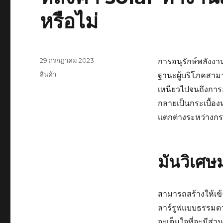
หรือไม่
เขียน
29 กรกฎาคม 2023
การอนุรักษ์พลังงาน
เมื่อ
หมวด
สินค้า
ฐานะผู้บริโภคสามา
หมู่
เหนียวไปจนถึงการออ
กลายเป็นกระเบื้อง
แตกต่างระหว่างกระ
มันวิเศษม
สามารถสร้างให้เข
ลาร์รูฟแบบธรรมดาจะ
จะเต็มใจที่จะมีส่ว