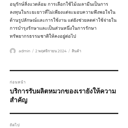
อนุรักษ์สิ่งแวดล้อม การเลือกใช้ไม้เมลามีนเป็นการ
ลงทุนในระยะยาวที่ไม่เพียงแต่จะมอบความพึงพอใจใน
ด้านรูปลักษณ์และการใช้งาน แต่ยังช่วยลดค่าใช้จ่ายใน
การบำรุงรักษาและเป็นส่วนหนึ่งในการรักษา
ทรัพยากรธรรมชาติให้คงอยู่ต่อไป
ผู้
เขียน
หมวด
admin
2 พฤศจิกายน 2024
สินค้า
เขียน
เมื่อ
หมู่
แนะแนว
ก่อนหน้า
เรื่อง
บริการรับผลิตหมวกของเรายังให้ความ
เรื่อง
ก่อน
สำคัญ
หน้า:
ถัดไป