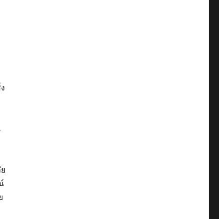
่ง
น
ัย
น์
ย