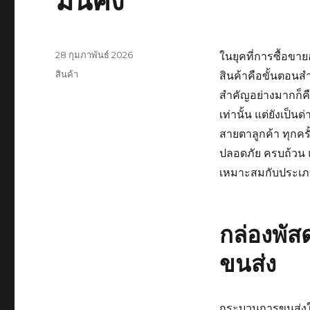
มั่นคง
เขียน
28 กุมภาพันธ์ 2026
ในยุคที่การซื้อขาย
เมื่อ
หมวด
สินค้า
สินค้าคือขั้นตอนส
หมู่
สำคัญอย่างมากก็คื
เท่านั้น แต่ยังเป
สายตาลูกค้า ทุกครั้
ปลอดภัย ครบถ้วน แ
เหมาะสมกับประเภ
กล่องพัส
ขนส่ง
กระบวนการขนส่งในป