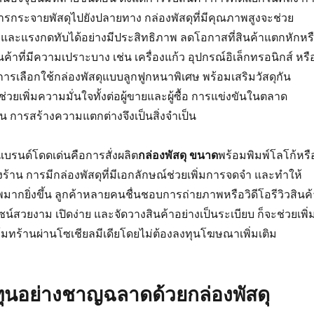
รกระจายพัสดุไปยังปลายทาง กล่องพัสดุที่มีคุณภาพสูงจะช่วย
ละแรงกดทับได้อย่างมีประสิทธิภาพ ลดโอกาสที่สินค้าแตกหักหร
้าที่มีความเปราะบาง เช่น เครื่องแก้ว อุปกรณ์อิเล็กทรอนิกส์ หรื
ูง การเลือกใช้กล่องพัสดุแบบลูกฟูกหนาพิเศษ พร้อมเสริมวัสดุกัน
ยเพิ่มความมั่นใจทั้งต่อผู้ขายและผู้ซื้อ การแข่งขันในตลาด
ัน การสร้างความแตกต่างจึงเป็นสิ่งจำเป็น
ห้แบรนด์โดดเด่นคือการสั่งผลิต
กล่องพัสดุ ขนาด
พร้อมพิมพ์โลโก้หรื
าน การมีกล่องพัสดุที่มีเอกลักษณ์ช่วยเพิ่มการจดจำ และทำให้
ีพมากยิ่งขึ้น ลูกค้าหลายคนชื่นชอบการถ่ายภาพหรือวิดีโอรีวิวสินค้
ซน์สวยงาม เปิดง่าย และจัดวางสินค้าอย่างเป็นระเบียบ ก็จะช่วยเพิ่
ร้านผ่านโซเชียลมีเดียโดยไม่ต้องลงทุนโฆษณาเพิ่มเติม
ทุนอย่างชาญฉลาดด้วยกล่องพัสดุ